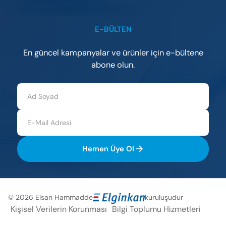
E-BÜLTEN
En güncel kampanyalar ve ürünler için e-bültene
abone olun.
Hemen Üye Ol
© 2026 Elsan Hammadde
kuruluşudur
Elsan Hammadde,
bir ELGİNKAN TOPLULUĞU Kuruluşudur.
Kişisel Verilerin Korunması
Bilgi Toplumu Hizmetleri