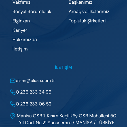
Vakfımız
Başkanımız
Sosyal Sorumluluk
Amaç ve İlkelerimiz
Elginkan
Topluluk Şirketleri
Kariyer
Hakkımızda
İletişim
İLETIŞIM
elsan@elsan.com.tr
0 236 233 34 96
0 236 233 06 52
Manisa OSB 1. Kısım Keçiliköy OSB Mahallesi 50.
Yıl Cad. No:21 Yunusemre / MANİSA / TÜRKİYE