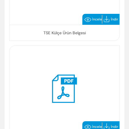
İncele
İndir
TSE Külçe Ürün Belgesi
Enter’a basıp arayabilir veya ESC ile kapatabilirsiniz
İncele
İndir