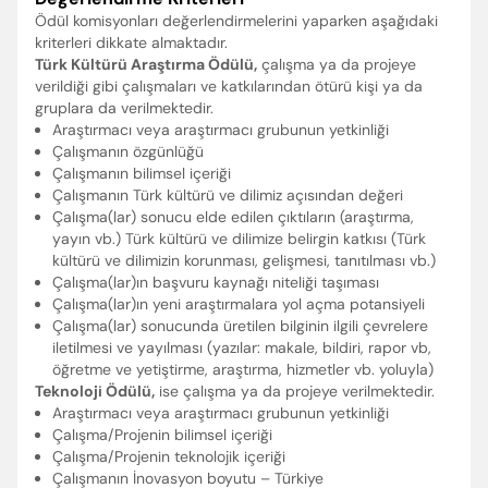
Ödül komisyonları değerlendirmelerini yaparken aşağıdaki
kriterleri dikkate almaktadır.
Türk Kültürü Araştırma Ödülü,
çalışma ya da projeye
verildiği gibi çalışmaları ve katkılarından ötürü kişi ya da
gruplara da verilmektedir.
Araştırmacı veya araştırmacı grubunun yetkinliği
Çalışmanın özgünlüğü
Çalışmanın bilimsel içeriği
Çalışmanın Türk kültürü ve dilimiz açısından değeri
Çalışma(lar) sonucu elde edilen çıktıların (araştırma,
yayın vb.) Türk kültürü ve dilimize belirgin katkısı (Türk
kültürü ve dilimizin korunması, gelişmesi, tanıtılması vb.)
Çalışma(lar)ın başvuru kaynağı niteliği taşıması
Çalışma(lar)ın yeni araştırmalara yol açma potansiyeli
Çalışma(lar) sonucunda üretilen bilginin ilgili çevrelere
iletilmesi ve yayılması (yazılar: makale, bildiri, rapor vb,
öğretme ve yetiştirme, araştırma, hizmetler vb. yoluyla)
Teknoloji Ödülü,
ise çalışma ya da projeye verilmektedir.
Araştırmacı veya araştırmacı grubunun yetkinliği
Çalışma/Projenin bilimsel içeriği
Çalışma/Projenin teknolojik içeriği
Çalışmanın İnovasyon boyutu – Türkiye