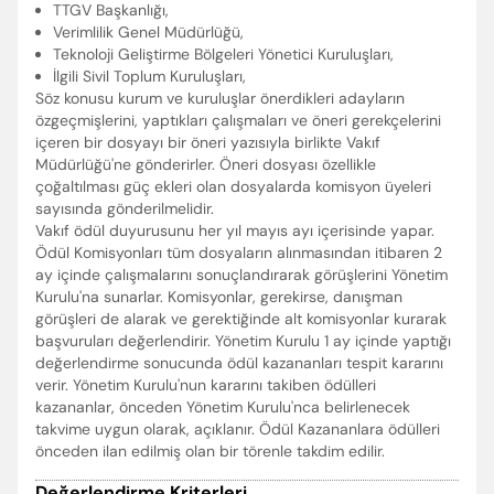
TTGV Başkanlığı,
Verimlilik Genel Müdürlüğü,
Teknoloji Geliştirme Bölgeleri Yönetici Kuruluşları,
İlgili Sivil Toplum Kuruluşları,
Söz konusu kurum ve kuruluşlar önerdikleri adayların
özgeçmişlerini, yaptıkları çalışmaları ve öneri gerekçelerini
içeren bir dosyayı bir öneri yazısıyla birlikte Vakıf
Müdürlüğü'ne gönderirler. Öneri dosyası özellikle
çoğaltılması güç ekleri olan dosyalarda komisyon üyeleri
sayısında gönderilmelidir.
Vakıf ödül duyurusunu her yıl mayıs ayı içerisinde yapar.
Ödül Komisyonları tüm dosyaların alınmasından itibaren 2
ay içinde çalışmalarını sonuçlandırarak görüşlerini Yönetim
Kurulu'na sunarlar. Komisyonlar, gerekirse, danışman
görüşleri de alarak ve gerektiğinde alt komisyonlar kurarak
başvuruları değerlendirir. Yönetim Kurulu 1 ay içinde yaptığı
değerlendirme sonucunda ödül kazananları tespit kararını
verir. Yönetim Kurulu'nun kararını takiben ödülleri
Enter’a basıp arayabilir veya ESC ile kapatabilirsiniz
kazananlar, önceden Yönetim Kurulu'nca belirlenecek
takvime uygun olarak, açıklanır. Ödül Kazananlara ödülleri
önceden ilan edilmiş olan bir törenle takdim edilir.
Değerlendirme Kriterleri