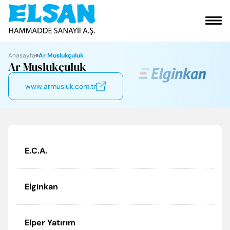
VAKFIMIZ
Anasayfa
Ar Muslukçuluk
Ar Muslukçuluk
KURUMSAL
www.armusluk.com.tr
ÜRÜNLERİMİZ
SOSYAL SORUMLULUK
E.C.A.
ELGİNKAN
Elginkan
İLETİŞİM
Elper Yatırım