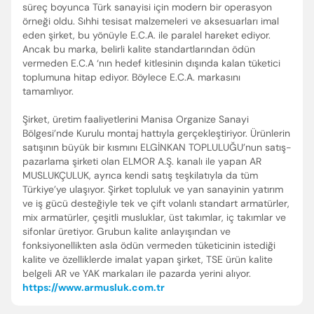
süreç boyunca Türk sanayisi için modern bir operasyon
örneği oldu. Sıhhi tesisat malzemeleri ve aksesuarları imal
eden şirket, bu yönüyle E.C.A. ile paralel hareket ediyor.
Ancak bu marka, belirli kalite standartlarından ödün
vermeden E.C.A ‘nın hedef kitlesinin dışında kalan tüketici
toplumuna hitap ediyor. Böylece E.C.A. markasını
tamamlıyor.
Şirket, üretim faaliyetlerini Manisa Organize Sanayi
Bölgesi’nde Kurulu montaj hattıyla gerçekleştiriyor. Ürünlerin
satışının büyük bir kısmını ELGİNKAN TOPLULUĞU’nun satış-
pazarlama şirketi olan ELMOR A.Ş. kanalı ile yapan AR
MUSLUKÇULUK, ayrıca kendi satış teşkilatıyla da tüm
Türkiye’ye ulaşıyor. Şirket topluluk ve yan sanayinin yatırım
ve iş gücü desteğiyle tek ve çift volanlı standart armatürler,
mix armatürler, çeşitli musluklar, üst takımlar, iç takımlar ve
sifonlar üretiyor. Grubun kalite anlayışından ve
fonksiyonellikten asla ödün vermeden tüketicinin istediği
kalite ve özelliklerde imalat yapan şirket, TSE ürün kalite
belgeli AR ve YAK markaları ile pazarda yerini alıyor.
https://www.armusluk.com.tr