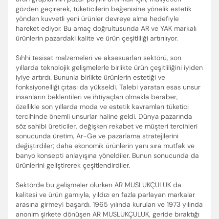
gözden geçirerek, tüketicilerin beğenisine yönelik estetik
yönden kuvvetli yeni ürünler devreye alma hedefiyle
hareket ediyor. Bu amaç doğrultusunda AR ve YAK markalı
ürünlerin pazardaki kalite ve ürün çeşitliliği artırılıyor.
Sıhhi tesisat malzemeleri ve aksesuarları sektörü, son
yıllarda teknolojik gelişmelerle birlikte ürün çeşitliliğini iyiden
iyiye artırdı. Bununla birlikte ürünlerin estetiği ve
fonksiyonelliği çıtası da yükseldi. Talebi yaratan esas unsur
insanların beklentileri ve ihtiyaçları olmakla beraber,
özellikle son yıllarda moda ve estetik kavramları tüketici
tercihinde önemli unsurlar haline geldi. Dünya pazarında
Enter’a basıp arayabilir veya ESC ile kapatabilirsiniz
söz sahibi üreticiler, değişken rekabet ve müşteri tercihleri
sonucunda üretim, Ar-Ge ve pazarlama stratejilerini
değiştirdiler; daha ekonomik ürünlerin yanı sıra mutfak ve
banyo konsepti anlayışına yöneldiler. Bunun sonucunda da
ürünlerini geliştirerek çeşitlendirdiler.
Sektörde bu gelişmeler olurken AR MUSLUKÇULUK da
kalitesi ve ürün gamıyla, yıldızı en fazla parlayan markalar
arasına girmeyi başardı. 1965 yılında kurulan ve 1973 yılında
anonim şirkete dönüşen AR MUSLUKÇULUK, geride bıraktığı