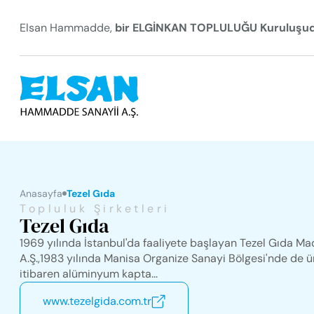
Elsan Hammadde,
bir ELGİNKAN TOPLULUĞU Kuruluşud
Anasayfa
Tezel Gıda
Topluluk Şirketleri
Tezel Gıda
1969 yılında İstanbul'da faaliyete başlayan Tezel Gıda Mad
A.Ş.,1983 yılında Manisa Organize Sanayi Bölgesi'nde de ü
itibaren alüminyum kapta...
www.tezelgida.com.tr