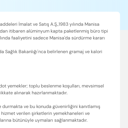
addeleri İmalat ve Satış A.Ş.,1983 yılında Manisa
ından itibaren alüminyum kapta paketlenmiş büro tipi
lında faaliyetini sadece Manisa'da sürdürme kararı
a Sağlık Bakanlığı'nca belirlenen gramaj ve kalori
ot yemekler; toplu beslenme koşulları, mevsimsel
 dikkate alınarak hazırlanmaktadır.
le durmakta ve bu konuda güvenirliğini kanıtlamış
izmet verilen şirketlerin yemekhaneleri ve
llarına bütünüyle uymaları sağlanmaktadır.