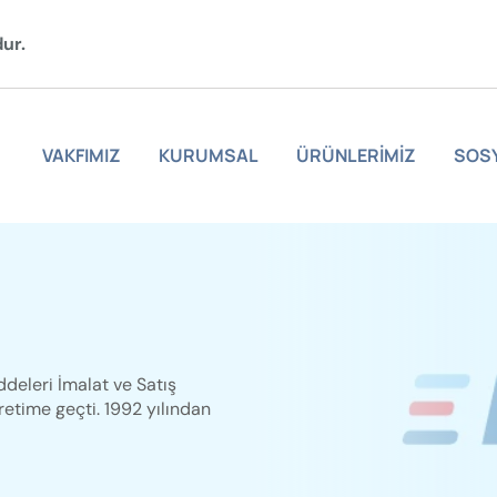
ur.
VAKFIMIZ
VAKFIMIZ
KURUMSAL
ÜRÜNLERİMİZ
SOS
KURUMSAL
ÜRÜNLERİMİZ
SOSYAL SORUMLULUK
deleri İmalat ve Satış
ELGİNKAN
retime geçti. 1992 yılından
İLETİŞİM