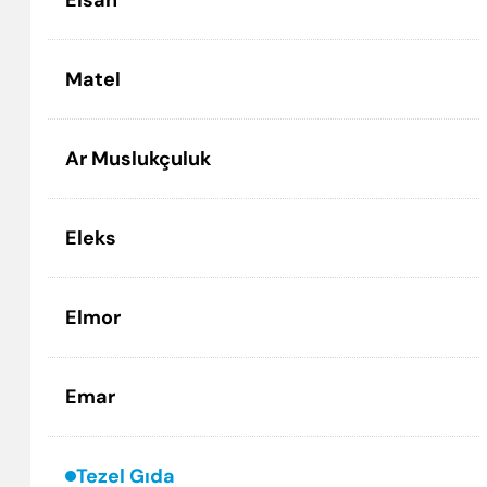
Elsan
Matel
Ar Muslukçuluk
Eleks
Elmor
Emar
Tezel Gıda