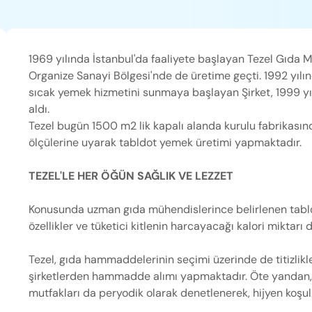
1969 yılında İstanbul'da faaliyete başlayan Tezel Gıda M
Organize Sanayi Bölgesi'nde de üretime geçti. 1992 yıl
sıcak yemek hizmetini sunmaya başlayan Şirket, 1999 yı
aldı.
Tezel bugün 1500 m2 lik kapalı alanda kurulu fabrikasınd
ölçülerine uyarak tabldot yemek üretimi yapmaktadır.
TEZEL'LE HER ÖĞÜN SAĞLIK VE LEZZET
Konusunda uzman gıda mühendislerince belirlenen tabld
özellikler ve tüketici kitlenin harcayacağı kalori miktarı
Tezel, gıda hammaddelerinin seçimi üzerinde de titizlik
şirketlerden hammadde alımı yapmaktadır. Öte yandan, h
mutfakları da peryodik olarak denetlenerek, hijyen koşu