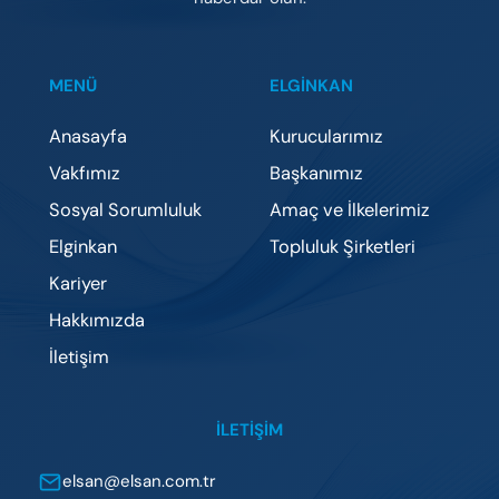
MENÜ
ELGİNKAN
Anasayfa
Kurucularımız
Vakfımız
Başkanımız
Sosyal Sorumluluk
Amaç ve İlkelerimiz
Elginkan
Topluluk Şirketleri
Kariyer
Hakkımızda
İletişim
İLETIŞIM
elsan@elsan.com.tr