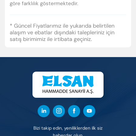
göre farklılık göstermektedir.
* Güncel Fiyatlarımız ile yukarıda belirtilen
alaşım ve ebatlar dışındaki talepleriniz için
Enter’a basıp arayabilir veya ESC ile kapatabilirsiniz
satış birimimiz ile irtibata geçiniz.
Bizi takip edin, yeniliklerden ilk siz
haberdar olun.