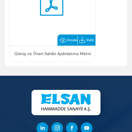
İncele
İndir
Enter’a basıp arayabilir veya ESC ile kapatabilirsiniz
Görüş ve Öneri Sahibi Aydınlatma Metni